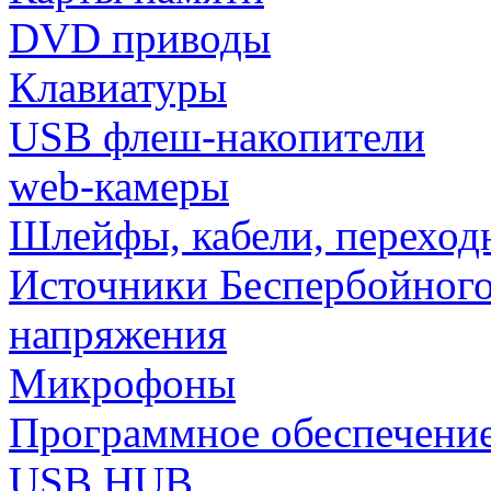
DVD приводы
Клавиатуры
USB флеш-накопители
web-камеры
Шлейфы, кабели, переход
Источники Беспербойного
напряжения
Микрофоны
Программное обеспечени
USB HUB