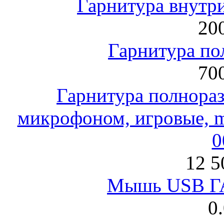
Гарнитура внут
200
Гарнитура по
700
Гарнитура полнораз
микрофоном, игровые, mi
0
12 5
Мышь USB Г
0