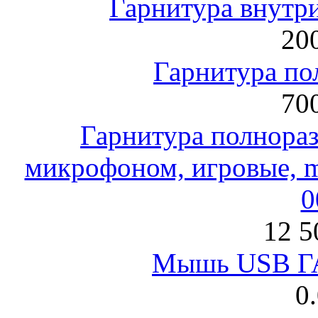
Гарнитура внут
200
Гарнитура по
700
Гарнитура полнораз
микрофоном, игровые, mi
0
12 5
Мышь USB Г
0