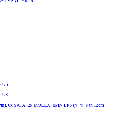
2*USB3.0, Audio
1RUS
9RUS
n), 6x SATA, 2x MOLEX, 8PIN EPS (4+4), Fan 12cm