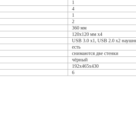
1
4
1
2
360 мм
120x120 мм x4
USB 3.0 x1, USB 2.0 x2 науш
есть
снимаются две стенки
чёрный
192x465x430
6