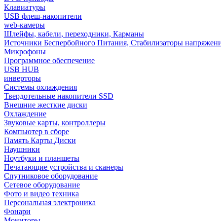
Клавиатуры
USB флеш-накопители
web-камеры
Шлейфы, кабели, переходники, Карманы
Источники Беспербойного Питания, Стабилизаторы напряжен
Микрофоны
Программное обеспечение
USB HUB
инверторы
Системы охлаждения
Твердотельные накопители SSD
Внешние жесткие диски
Охлаждение
Звуковые карты, контроллеры
Компьютер в сборе
Память Карты Диски
Наушники
Ноутбуки и планшеты
Печатающие устройства и сканеры
Спутниковое оборудование
Сетевое оборудование
Фото и видео техника
Персональная электроника
Фонари
Мониторы