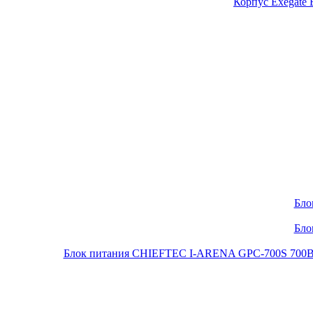
Корпус Exegate
Бло
Бло
Блок питания CHIEFTEC I-ARENA GPC-700S 700Вт O