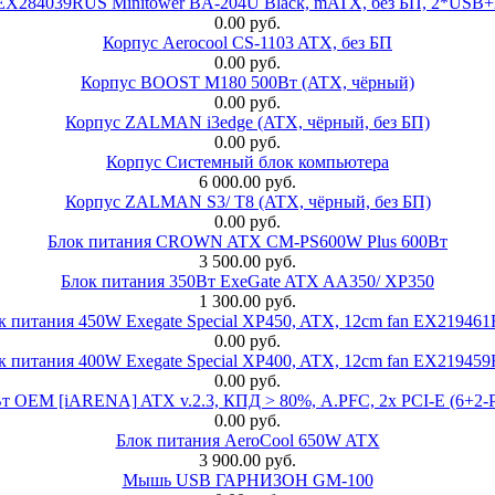
 EX284039RUS Minitower BA-204U Black, mATX, без БП, 2*USB+
0.00 руб.
Корпус Aerocool CS-1103 ATX, без БП
0.00 руб.
Корпус BOOST M180 500Вт (ATX, чёрный)
0.00 руб.
Корпус ZALMAN i3edge (ATX, чёрный, без БП)
0.00 руб.
Корпус Системный блок компьютера
6 000.00 руб.
Корпус ZALMAN S3/ T8 (ATX, чёрный, без БП)
0.00 руб.
Блок питания CROWN ATX CM-PS600W Plus 600Вт
3 500.00 руб.
Блок питания 350Вт ExeGate ATX AA350/ XP350
1 300.00 руб.
к питания 450W Exegate Special XP450, ATX, 12cm fan EX21946
0.00 руб.
к питания 400W Exegate Special XP400, ATX, 12cm fan EX21945
0.00 руб.
EM [iARENA] ATX v.2.3, КПД > 80%, A.PFC, 2x PCI-E (6+2-Pi
0.00 руб.
Блок питания AeroCool 650W ATX
3 900.00 руб.
Мышь USB ГАРНИЗОН GM-100