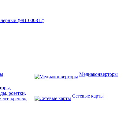
 черный (981-000812)
ры
Медиаконверторы
торы,
ды, розетки,
Сетевые карты
ент, крепеж,