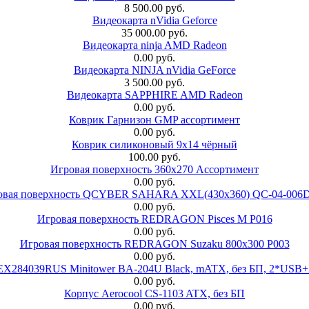
8 500.00 руб.
Видеокарта nVidia Geforce
35 000.00 руб.
Видеокарта ninja AMD Radeon
0.00 руб.
Видеокарта NINJA nVidia GeForce
3 500.00 руб.
Видеокарта SAPPHIRE AMD Radeon
0.00 руб.
Коврик Гарнизон GMP ассортимент
0.00 руб.
Коврик силиконовый 9х14 чёрный
100.00 руб.
Игровая поверхность 360x270 Ассортимент
0.00 руб.
овая поверхность QCYBER SAHARA XXL(430x360) QC-04-006
0.00 руб.
Игровая поверхность REDRAGON Pisces M P016
0.00 руб.
Игровая поверхность REDRAGON Suzaku 800x300 P003
0.00 руб.
 EX284039RUS Minitower BA-204U Black, mATX, без БП, 2*USB+
0.00 руб.
Корпус Aerocool CS-1103 ATX, без БП
0.00 руб.