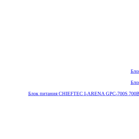
Бло
Бло
Блок питания CHIEFTEC I-ARENA GPC-700S 700Вт O