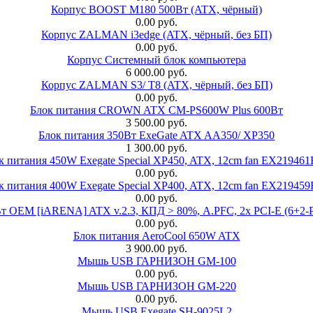
Корпус BOOST M180 500Вт (ATX, чёрный)
0.00 руб.
Корпус ZALMAN i3edge (ATX, чёрный, без БП)
0.00 руб.
Корпус Системный блок компьютера
6 000.00 руб.
Корпус ZALMAN S3/ T8 (ATX, чёрный, без БП)
0.00 руб.
Блок питания CROWN ATX CM-PS600W Plus 600Вт
3 500.00 руб.
Блок питания 350Вт ExeGate ATX AA350/ XP350
1 300.00 руб.
к питания 450W Exegate Special XP450, ATX, 12cm fan EX21946
0.00 руб.
к питания 400W Exegate Special XP400, ATX, 12cm fan EX21945
0.00 руб.
EM [iARENA] ATX v.2.3, КПД > 80%, A.PFC, 2x PCI-E (6+2-Pi
0.00 руб.
Блок питания AeroCool 650W ATX
3 900.00 руб.
Мышь USB ГАРНИЗОН GM-100
0.00 руб.
Мышь USB ГАРНИЗОН GM-220
0.00 руб.
Мышь USB Exegate SH-9025L2