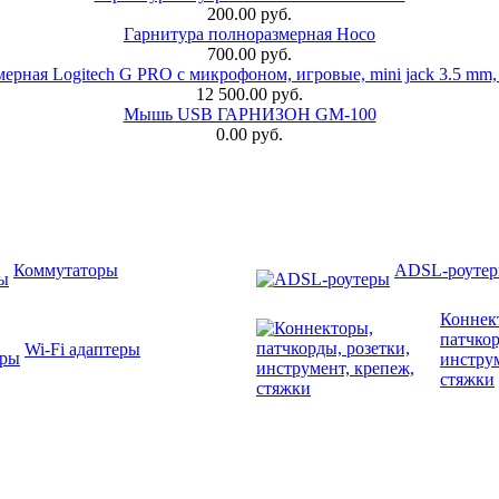
200.00 руб.
Гарнитура полноразмерная Hoco
700.00 руб.
ерная Logitech G PRO с микрофоном, игровые, mini jack 3.5 mm,
12 500.00 руб.
Мышь USB ГАРНИЗОН GM-100
0.00 руб.
Коммутаторы
ADSL-роуте
Коннек
патчкор
Wi-Fi адаптеры
инструм
стяжки