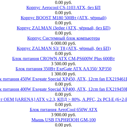
0.00 руб.
Корпус Aerocool CS-1103 ATX, без БП
0.00 руб.
Корпус BOOST M180 500Вт (ATX, чёрный)
0.00 руб.
Корпус ZALMAN i3edge (ATX, чёрный, без БП)
0.00 руб.
Корпус Системный блок компьютера
6 000.00 руб.
Корпус ZALMAN S3/ T8 (ATX, чёрный, без БП)
0.00 руб.
Блок питания CROWN ATX CM-PS600W Plus 600Вт
3 500.00 руб.
Блок питания 350Вт ExeGate ATX AA350/ XP350
1 300.00 руб.
к питания 450W Exegate Special XP450, ATX, 12cm fan EX21946
0.00 руб.
к питания 400W Exegate Special XP400, ATX, 12cm fan EX21945
0.00 руб.
EM [iARENA] ATX v.2.3, КПД > 80%, A.PFC, 2x PCI-E (6+2-Pi
0.00 руб.
Блок питания AeroCool 650W ATX
3 900.00 руб.
Мышь USB ГАРНИЗОН GM-100
0.00 руб.