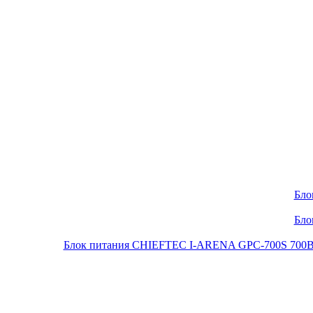
Бло
Бло
Блок питания CHIEFTEC I-ARENA GPC-700S 700Вт O