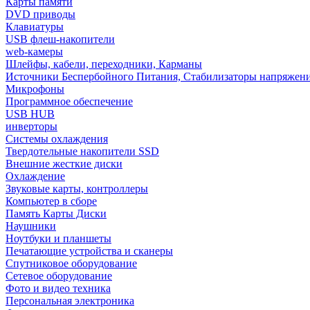
Карты памяти
DVD приводы
Клавиатуры
USB флеш-накопители
web-камеры
Шлейфы, кабели, переходники, Карманы
Источники Беспербойного Питания, Стабилизаторы напряжен
Микрофоны
Программное обеспечение
USB HUB
инверторы
Системы охлаждения
Твердотельные накопители SSD
Внешние жесткие диски
Охлаждение
Звуковые карты, контроллеры
Компьютер в сборе
Память Карты Диски
Наушники
Ноутбуки и планшеты
Печатающие устройства и сканеры
Спутниковое оборудование
Сетевое оборудование
Фото и видео техника
Персональная электроника