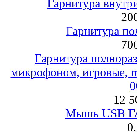
Гарнитура внут
200
Гарнитура по
700
Гарнитура полнораз
микрофоном, игровые, mi
0
12 5
Мышь USB Г
0