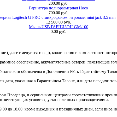
200.00 руб.
Гарнитура полноразмерная Hoco
700.00 руб.
ерная Logitech G PRO с микрофоном, игровые, mini jack 3.5 mm,
12 500.00 руб.
Мышь USB ГАРНИЗОН GM-100
0.00 руб.
ание (далее именуется товар), колличество и комплектность кот
ограммное обеспечение, аккумуляторные батареи, печатающие го
бязательств обозначены в Дополнении №1 к Гарантийному Талон
ся дата, указанная в Гарантийном Талоне, или дата передачи то
тром Продавца, и сервисными центрами соответствующих произ
оответствующих условиях, установленных производителями.
9.00 до 18.00, кроме выходных и праздничных дней, если иное 