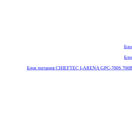
Бло
Бло
Блок питания CHIEFTEC I-ARENA GPC-700S 700Вт O