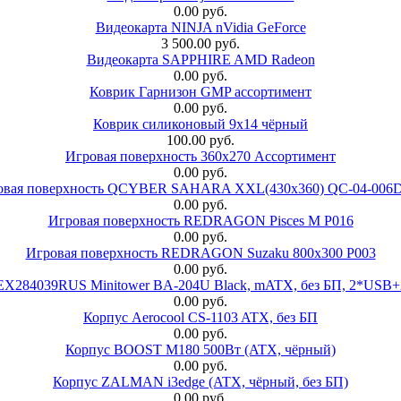
0.00 руб.
Видеокарта NINJA nVidia GeForce
3 500.00 руб.
Видеокарта SAPPHIRE AMD Radeon
0.00 руб.
Коврик Гарнизон GMP ассортимент
0.00 руб.
Коврик силиконовый 9х14 чёрный
100.00 руб.
Игровая поверхность 360x270 Ассортимент
0.00 руб.
овая поверхность QCYBER SAHARA XXL(430x360) QC-04-006
0.00 руб.
Игровая поверхность REDRAGON Pisces M P016
0.00 руб.
Игровая поверхность REDRAGON Suzaku 800x300 P003
0.00 руб.
 EX284039RUS Minitower BA-204U Black, mATX, без БП, 2*USB+
0.00 руб.
Корпус Aerocool CS-1103 ATX, без БП
0.00 руб.
Корпус BOOST M180 500Вт (ATX, чёрный)
0.00 руб.
Корпус ZALMAN i3edge (ATX, чёрный, без БП)
0.00 руб.