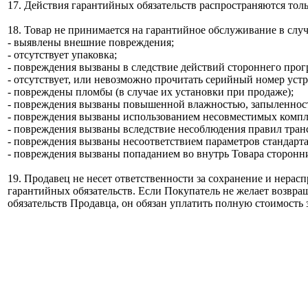
17. Действия гарантийных обязательств распространяются тол
18. Товар не принимается на гарантийное обслуживание в случ
- выявлены внешние повреждения;
- отсутствует упаковка;
- повреждения вызваны в следствие действий стороннего прог
- отсутствует, или невозможно прочитать серийный номер устр
- повреждены пломбы (в случае их установки при продаже);
- повреждения вызваны повышенной влажностью, запыленност
- повреждения вызваны использованием несовместимых компл
- повреждения вызваны вследствие несоблюдения правил тран
- повреждения вызваны несоответствием параметров стандарта
- повреждения вызваны попаданием во внутрь Товара сторонни
19. Продавец не несет ответственности за сохранение и нер
гарантийных обязательств. Если Покупатель не желает возв
обязательств Продавца, он обязан уплатить полную стоимость з