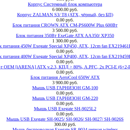
Корпус Системный блок компьютера
6 000.00 руб.
Корпус ZALMAN S3/ T8 (ATX, чёрный, без БП)
0.00 руб.
Блок питания CROWN ATX CM-PS600W Plus 600Вт
3 500.00 руб.
Блок питания 350Вт ExeGate ATX AA350/ XP350
1 300.00 руб.
к питания 450W Exegate Special XP450, ATX, 12cm fan EX21946
0.00 руб.
к питания 400W Exegate Special XP400, ATX, 12cm fan EX21945
0.00 руб.
EM [iARENA] ATX v.2.3, КПД > 80%, A.PFC, 2x PCI-E (6+2-Pi
0.00 руб.
Блок питания AeroCool 650W ATX
3 900.00 руб.
Мышь USB ГАРНИЗОН GM-100
0.00 руб.
Мышь USB ГАРНИЗОН GM-220
0.00 руб.
Мышь USB Exegate SH-9025L2
0.00 руб.
Мышь USB Exegate SH-9025/ SH-9026/ SH-9027/ SH-9026S
300.00 руб.
Мышь беспроводная Exegate SR-9034 черная wireless